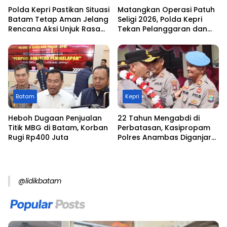
Polda Kepri Pastikan Situasi
Matangkan Operasi Patuh
Batam Tetap Aman Jelang
Seligi 2026, Polda Kepri
Rencana Aksi Unjuk Rasa
Tekan Pelanggaran dan
pada Juli
Kecelakaan Lalu Lintas
Batam
Kepri
Heboh Dugaan Penjualan
22 Tahun Mengabdi di
Titik MBG di Batam, Korban
Perbatasan, Kasipropam
Rugi Rp400 Juta
Polres Anambas Diganjar
Umroh oleh Kapolda Kepri
@lidikbatam