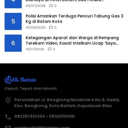
Ditangkap
06/07/2026
0
Polisi Amankan Terduga Pencuri Tabung Gas 3
5
Kg di Batam Kota
05/08/2026
0
Ketegangan Aparat dan Warga di Rempang
6
Terekam Video, Kasat Intelkam Ucap ‘Saya
Tidak Ada Urusan Kau’
14/07/2026
0
Cepat, Tepat dan Akurat
Perumahan Jl. Bengkong Nusantara No.5, Sadai,
Kec. Bengkong, Kota Batam, Kepulauan Riau
082287610334 - 081261110061
redaksi@lidikbatam.com