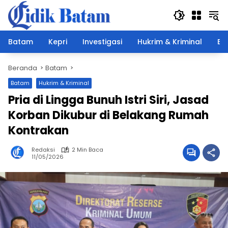
Langsung
ke
konten
Batam
Kepri
Investigasi
Hukrim & Kriminal
Ek
Beranda
Batam
Batam
Hukrim & Kriminal
Pria di Lingga Bunuh Istri Siri, Jasad
Korban Dikubur di Belakang Rumah
Kontrakan
Redaksi
2 Min Baca
11/05/2026