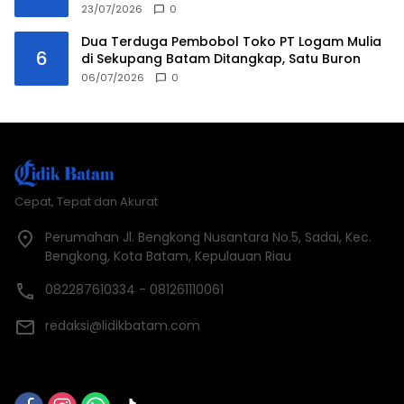
23/07/2026
0
Dua Terduga Pembobol Toko PT Logam Mulia
6
di Sekupang Batam Ditangkap, Satu Buron
06/07/2026
0
Cepat, Tepat dan Akurat
Perumahan Jl. Bengkong Nusantara No.5, Sadai, Kec.
Bengkong, Kota Batam, Kepulauan Riau
082287610334 - 081261110061
redaksi@lidikbatam.com