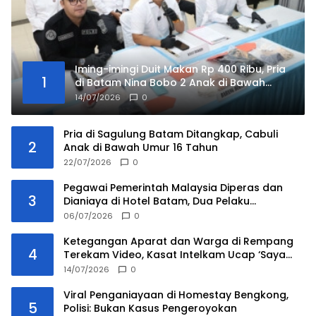
Iming-imingi Duit Makan Rp 400 Ribu, Pria
1
di Batam Nina Bobo 2 Anak di Bawah
Umur di Hotel
14/07/2026
0
Pria di Sagulung Batam Ditangkap, Cabuli
2
Anak di Bawah Umur 16 Tahun
22/07/2026
0
Pegawai Pemerintah Malaysia Diperas dan
3
Dianiaya di Hotel Batam, Dua Pelaku
Ditangkap
06/07/2026
0
Ketegangan Aparat dan Warga di Rempang
4
Terekam Video, Kasat Intelkam Ucap ‘Saya
Tidak Ada Urusan Kau’
14/07/2026
0
Viral Penganiayaan di Homestay Bengkong,
5
Polisi: Bukan Kasus Pengeroyokan