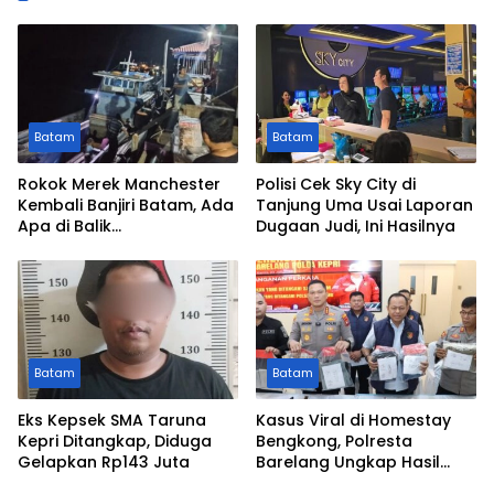
Batam
Batam
Rokok Merek Manchester
Polisi Cek Sky City di
Kembali Banjiri Batam, Ada
Tanjung Uma Usai Laporan
Apa di Balik
Dugaan Judi, Ini Hasilnya
Peredarannya?
Batam
Batam
Eks Kepsek SMA Taruna
Kasus Viral di Homestay
Kepri Ditangkap, Diduga
Bengkong, Polresta
Gelapkan Rp143 Juta
Barelang Ungkap Hasil
Penyidikan dan Duduk