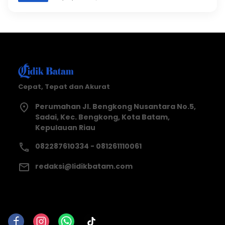
Cepat, Tepat dan Akurat
Perumahan Jl. Bengkong Nusantara No.5,
Sadai, Kec. Bengkong, Kota Batam,
Kepulauan Riau
082287610334 - 081261110061
redaksi@lidikbatam.com