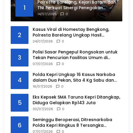
Polresta Barelang, Kejari Batam dan
1
TNI Perkuat Sinergi Penegakan
Hukum
14/07/2026
0
Kasus Viral di Homestay Bengkong,
2
Polresta Barelang Ungkap Hasil
Penyidikan dan Duduk Perkara
24/07/2026
0
Polisi Sasar Pengepul Rongsokan untuk
3
Tekan Pencurian Fasilitas Umum di
Batam
07/07/2026
0
Polda Kepri Ungkap 16 Kasus Narkoba
4
dalam Dua Pekan, Sita 4 Kg Sabu dan
Ribuan Vape Etomidate
16/07/2026
0
Eks Kepsek SMA Taruna Kepri Ditangkap,
5
Diduga Gelapkan Rp143 Juta
30/07/2026
0
Seminggu Beroperasi, Ditresnarkoba
6
Polda Kepri Ringkus 8 Tersangka
Narkoba
07/07/2026
0