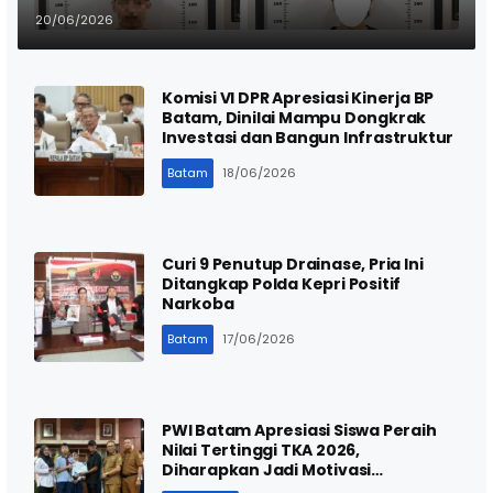
5 Kilogram Ganja
20/06/2026
Komisi VI DPR Apresiasi Kinerja BP
Batam, Dinilai Mampu Dongkrak
Investasi dan Bangun Infrastruktur
Batam
18/06/2026
Curi 9 Penutup Drainase, Pria Ini
Ditangkap Polda Kepri Positif
Narkoba
Batam
17/06/2026
PWI Batam Apresiasi Siswa Peraih
Nilai Tertinggi TKA 2026,
Diharapkan Jadi Motivasi
Berprestasi