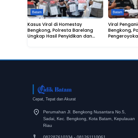
Batam
Batam
Kasus Viral di Homestay
Viral Pengan
Bengkong, Polresta Barelang
Bengkong, Po
Ungkap Hasil Penyidikan dan
Pengeroyok
Duduk Perkara
Cepat, Tepat dan Akurat
Perumahan Jl. Bengkong Nusantara No.5,
Sadai, Kec. Bengkong, Kota Batam, Kepulauan
Riau
082287610334 - 081261110061