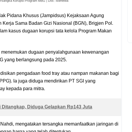
ersangka Korupsi Program MBG | Doc: Istimewa
ndak Pidana Khusus (Jampidsus) Kejaksaan Agung
 Kerja Sama Badan Gizi Nasional (BGN), Brigjen Pol.
lam kasus dugaan korupsi tata kelola Program Makan
dik menemukan dugaan penyalahgunaan kewenangan
G yang berlangsung pada 2025.
ndisikan pengadaan food tray atau nampan makanan bagi
PPG). Ia juga diduga mendirikan PT SGI yang
ay kepada para mitra.
 Ditangkap, Diduga Gelapkan Rp143 Juta
 Nahdi, mengatakan tersangka memanfaatkan jaringan di
engan harga yang telah ditentukan.