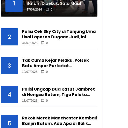
1
Batam Dibekuk, Satu Masih
Buron
17/07/2026
0
Polisi Cek Sky City di Tanjung Uma
2
Usai Laporan Dugaan Judi, Ini
Hasilnya
31/07/2026
0
Tak Cuma Kejar Pelaku, Polsek
3
Batu Ampar Perketat
Pengawasan Pengepul Barang
10/07/2026
0
Bekas
Polisi Ungkap Dua Kasus Jambret
4
di Nongsa Batam, Tiga Pelaku
Disikat
18/07/2026
0
Rokok Merek Manchester Kembali
5
Banjiri Batam, Ada Apa di Balik