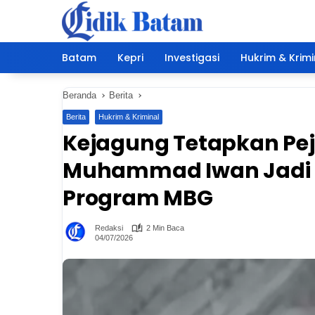
Langsung
ke
konten
Batam
Kepri
Investigasi
Hukrim & Krimi
Beranda
Berita
Berita
Hukrim & Kriminal
Kejagung Tetapkan Peja
Muhammad Iwan Jadi 
Program MBG
Redaksi
2 Min Baca
04/07/2026