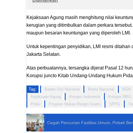
Diamankan
Kejaksaan Agung masih menghitung nilai keuntung
kerugian yang ditimbulkan dalam perkara tersebut
maupun besaran keuntungan yang diperoleh LMI.
Untuk kepentingan penyidikan, LMI resmi ditah
Jakarta Selatan.
Atas perbuatannya, tersangka dijerat Pasal 12 hu
Korupsi juncto Kitab Undang-Undang Hukum Pidan
Tag:
Badan Gizi Nasional
Berita Nasional
BGN
Kejaksaan Agung
Korupsi Indonesia
Korupsi MBG
Polisi
Program Makan Bergizi Gratis
SPPG
Te
Cegah Pencurian Fasilitas Umum, Polsek Be