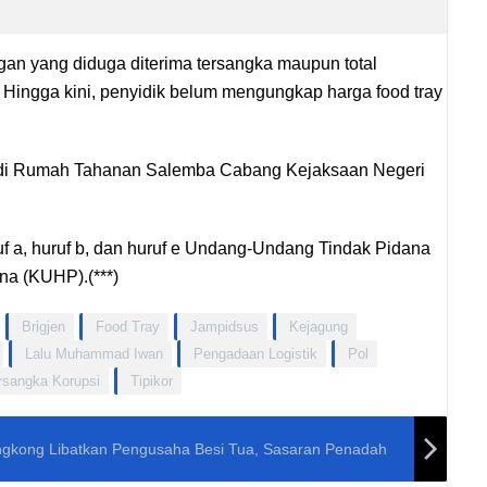
an yang diduga diterima tersangka maupun total
. Hingga kini, penyidik belum mengungkap harga food tray
an di Rumah Tahanan Salemba Cabang Kejaksaan Negeri
ruf a, huruf b, dan huruf e Undang-Undang Tindak Pidana
a (KUHP).(***)
Brigjen
Food Tray
Jampidsus
Kejagung
Lalu Muhammad Iwan
Pengadaan Logistik
Pol
rsangka Korupsi
Tipikor
ngkong Libatkan Pengusaha Besi Tua, Sasaran Penadah