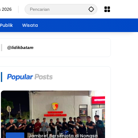
s 2026
Publik
Wisata
@lidikbatam
Jambret Bersenjata di Nongsa