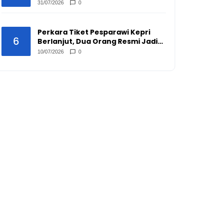
Peredarannya?
31/07/2026
0
Perkara Tiket Pesparawi Kepri
6
Berlanjut, Dua Orang Resmi Jadi
Tersangka
10/07/2026
0