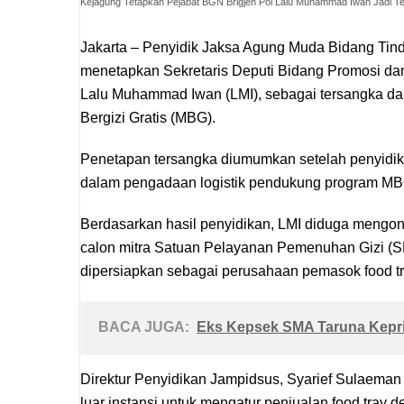
Kejagung Tetapkan Pejabat BGN Brigjen Pol Lalu Muhammad Iwan Jadi T
Jakarta – Penyidik Jaksa Agung Muda Bidang Ti
menetapkan Sekretaris Deputi Bidang Promosi dan
Lalu Muhammad Iwan (LMI), sebagai tersangka da
Bergizi Gratis (MBG).
Penetapan tersangka diumumkan setelah penyi
dalam pengadaan logistik pendukung program MB
Berdasarkan hasil penyidikan, LMI diduga mengo
calon mitra Satuan Pelayanan Pemenuhan Gizi (S
dipersiapkan sebagai perusahaan pemasok food tr
BACA JUGA:
Eks Kepsek SMA Taruna Kepri
Direktur Penyidikan Jampidsus, Syarief Sulaeman
luar instansi untuk mengatur penjualan food tray d