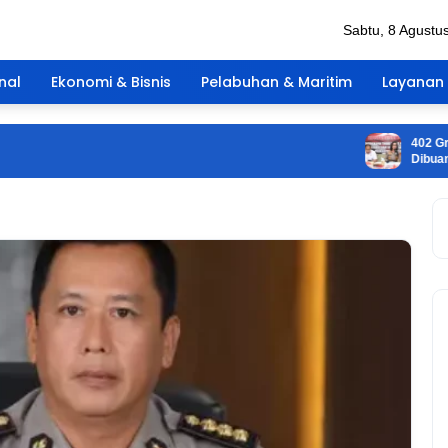
Sabtu, 8 Agustu
nal
Ekonomi & Bisnis
Pelabuhan & Maritim
Layanan 
402 Gram Disi
Dibuang ke La