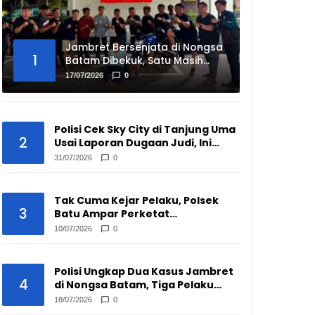
Jambret Bersenjata di Nongsa
1
Batam Dibekuk, Satu Masih
Buron
17/07/2026
0
Polisi Cek Sky City di Tanjung Uma
2
Usai Laporan Dugaan Judi, Ini
Hasilnya
31/07/2026
0
Tak Cuma Kejar Pelaku, Polsek
3
Batu Ampar Perketat
Pengawasan Pengepul Barang
10/07/2026
0
Bekas
Polisi Ungkap Dua Kasus Jambret
4
di Nongsa Batam, Tiga Pelaku
Disikat
18/07/2026
0