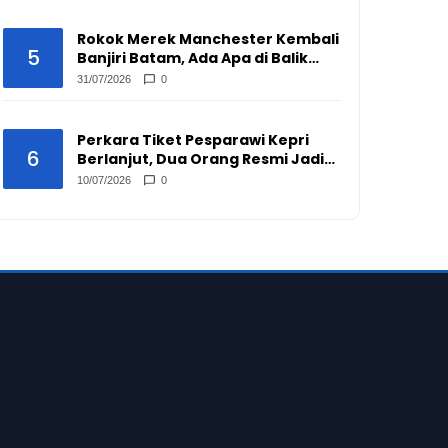
Rokok Merek Manchester Kembali
5
Banjiri Batam, Ada Apa di Balik
Peredarannya?
31/07/2026
0
Perkara Tiket Pesparawi Kepri
6
Berlanjut, Dua Orang Resmi Jadi
Tersangka
10/07/2026
0