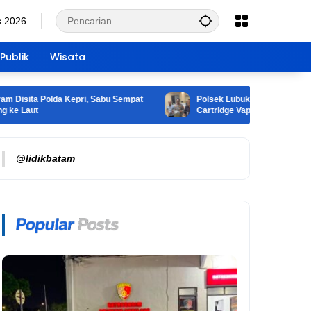
s 2026
Publik
Wisata
ta Polda Kepri, Sabu Sempat
Polsek Lubuk Baja Bongkar Peredar
ut
Cartridge Vape, 2 Tersangka Diama
@lidikbatam