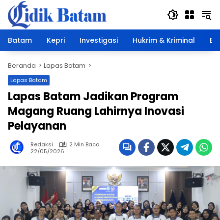
Langsung
ke
konten
Batam
Kepri
Investigasi
Hukrim & Kriminal
Ek
Beranda
Lapas Batam
Lapas Batam
Lapas Batam Jadikan Program
Magang Ruang Lahirnya Inovasi
Pelayanan
Redaksi
2 Min Baca
22/05/2026