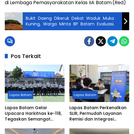
di Lembaga Pemasyarakatan Kelas IIA Batam.(Red)
Bukit Daeng Dikeruk Dekat Waduk Muka
Kuning, Warga Minta BP Batam Evaluasi
Izin Proyek
Pos Terkait
Lapas Batam
Lapas Batam
Lapas Batam Gelar
Lapas Batam Perkenalkan
Upacara Harkitnas ke-118,
SLIR, Permudah Layanan
Tegaskan Semangat
Remisi dan Integrasi
Persatuan dan Pengabdian
Warga Binaan