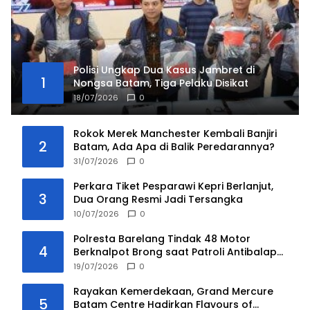
Polisi Ungkap Dua Kasus Jambret di
1
Nongsa Batam, Tiga Pelaku Disikat
18/07/2026
0
Rokok Merek Manchester Kembali Banjiri
2
Batam, Ada Apa di Balik Peredarannya?
31/07/2026
0
Perkara Tiket Pesparawi Kepri Berlanjut,
3
Dua Orang Resmi Jadi Tersangka
10/07/2026
0
Polresta Barelang Tindak 48 Motor
4
Berknalpot Brong saat Patroli Antibalap
Liar
19/07/2026
0
Rayakan Kemerdekaan, Grand Mercure
5
Batam Centre Hadirkan Flavours of