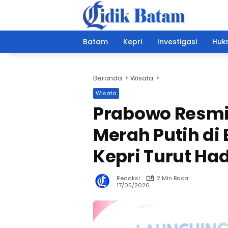
Langsung
ke
konten
Batam
Kepri
Investigasi
Hukr
Beranda
Wisata
Wisata
Prabowo Resmik
Merah Putih di
Kepri Turut Had
Redaksi
2 Min Baca
17/05/2026