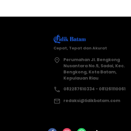
Cepat, Tepat dan Akurat
Perumahan Jl. Bengkong
Nusantara No.5, Sadai, Kec.
Bengkong, Kota Batam,
Kepulauan Riau
082287610334 - 081261110061
redaksi@lidikbatam.com