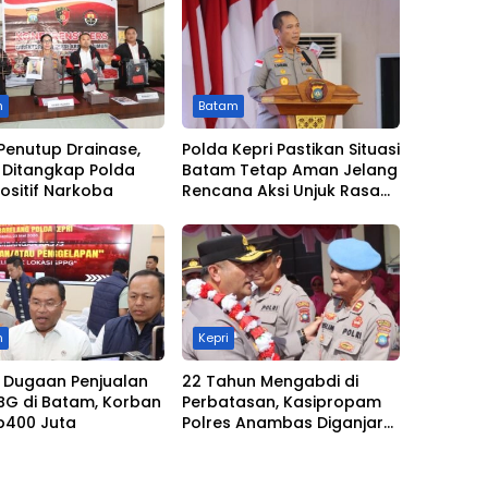
m
Batam
 Penutup Drainase,
Polda Kepri Pastikan Situasi
ni Ditangkap Polda
Batam Tetap Aman Jelang
Positif Narkoba
Rencana Aksi Unjuk Rasa
pada Juli
m
Kepri
 Dugaan Penjualan
22 Tahun Mengabdi di
MBG di Batam, Korban
Perbatasan, Kasipropam
p400 Juta
Polres Anambas Diganjar
Umroh oleh Kapolda Kepri