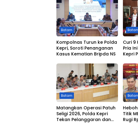
Batam
Bata
Kompolnas Turun ke Polda
Curi 9
Kepri, Soroti Penanganan
Pria I
Kasus Kematian Bripda NS
Kepri 
Batam
Bata
Matangkan Operasi Patuh
Heboh
Seligi 2026, Polda Kepri
Titik 
Tekan Pelanggaran dan
Rugi R
Kecelakaan Lalu Lintas