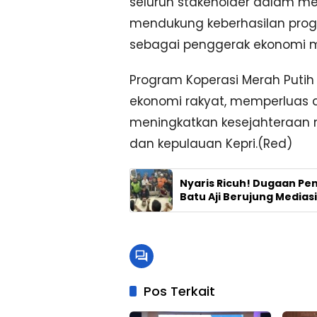
seluruh stakeholder dalam me
mendukung keberhasilan prog
sebagai penggerak ekonomi ma
Program Koperasi Merah Put
ekonomi rakyat, memperluas a
meningkatkan kesejahteraan m
dan kepulauan Kepri.(Red)
Nyaris Ricuh! Dugaan Pen
Batu Aji Berujung Mediasi 
Pos Terkait