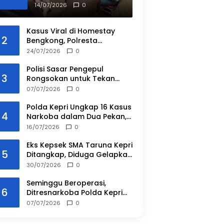
Sinergi Penegakan
14/07/2026
0
Hukum
Kasus Viral di Homestay
2
Bengkong, Polresta
Barelang Ungkap Hasil
24/07/2026
0
Penyidikan dan Duduk
Perkara
Polisi Sasar Pengepul
3
Rongsokan untuk Tekan
Pencurian Fasilitas Umum di
07/07/2026
0
Batam
Polda Kepri Ungkap 16 Kasus
4
Narkoba dalam Dua Pekan,
Sita 4 Kg Sabu dan Ribuan
16/07/2026
0
Vape Etomidate
Eks Kepsek SMA Taruna Kepri
5
Ditangkap, Diduga Gelapkan
Rp143 Juta
30/07/2026
0
Seminggu Beroperasi,
6
Ditresnarkoba Polda Kepri
Ringkus 8 Tersangka
07/07/2026
0
Narkoba