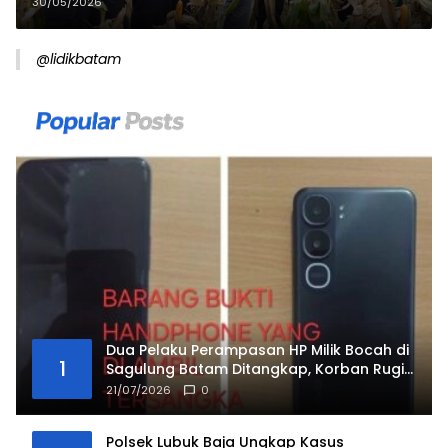
Jagung Jadi Bukti Potensi
30/05/2026
Pertanian Galang
@lidikbatam
Dua Pelaku Perampasan HP Milik Bocah di
1
Sagulung Batam Ditangkap, Korban Rugi
Rp 3 Juta
21/07/2026
0
Polsek Lubuk Baja Ungkap Kasus