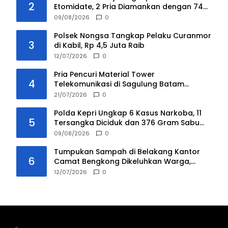
2
Etomidate, 2 Pria Diamankan dengan 74
Cartridge Vape
09/08/2026
0
Polsek Nongsa Tangkap Pelaku Curanmor
3
di Kabil, Rp 4,5 Juta Raib
12/07/2026
0
Pria Pencuri Material Tower
4
Telekomunikasi di Sagulung Batam
Ditangkap, Korban Rugi Rp 8 Juta
21/07/2026
0
Polda Kepri Ungkap 6 Kasus Narkoba, 11
5
Tersangka Diciduk dan 376 Gram Sabu
Dibuang ke Laut
09/08/2026
0
Tumpukan Sampah di Belakang Kantor
6
Camat Bengkong Dikeluhkan Warga,
Minta Segera Diangkut
12/07/2026
0