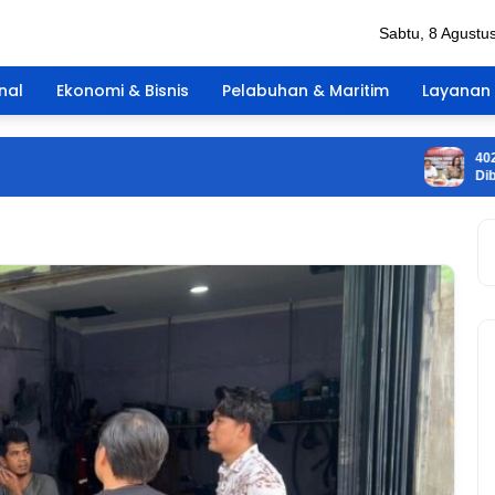
Sabtu, 8 Agustu
nal
Ekonomi & Bisnis
Pelabuhan & Maritim
Layanan 
402 Gram Di
Dibuang ke 