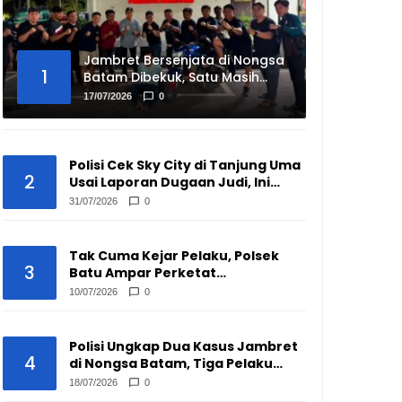
Jambret Bersenjata di Nongsa
1
Batam Dibekuk, Satu Masih
Buron
17/07/2026
0
Polisi Cek Sky City di Tanjung Uma
2
Usai Laporan Dugaan Judi, Ini
Hasilnya
31/07/2026
0
Tak Cuma Kejar Pelaku, Polsek
3
Batu Ampar Perketat
Pengawasan Pengepul Barang
10/07/2026
0
Bekas
Polisi Ungkap Dua Kasus Jambret
4
di Nongsa Batam, Tiga Pelaku
Disikat
18/07/2026
0