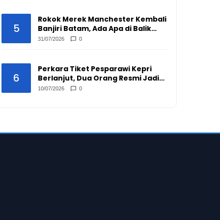
Rokok Merek Manchester Kembali
5
Banjiri Batam, Ada Apa di Balik
Peredarannya?
31/07/2026
0
Perkara Tiket Pesparawi Kepri
6
Berlanjut, Dua Orang Resmi Jadi
Tersangka
10/07/2026
0