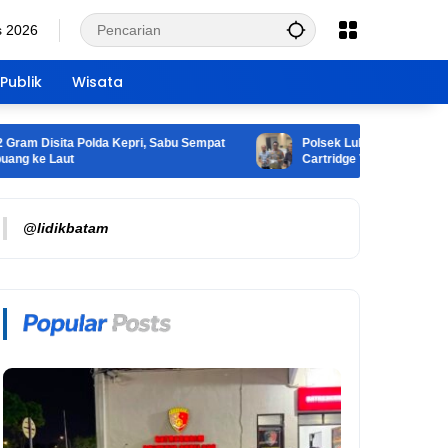
s 2026
Publik
Wisata
sita Polda Kepri, Sabu Sempat
Polsek Lubuk Baja Bongkar Pered
Laut
Cartridge Vape, 2 Tersangka Dia
@lidikbatam