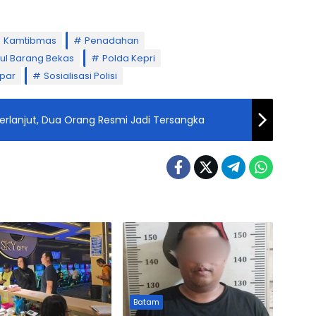
Kamtibmas
Penadahan
ul Barang Bekas
Polda Kepri
mpar
Sosialisasi Polisi
Berlanjut, Dua Orang Resmi Jadi Tersangka
Batam