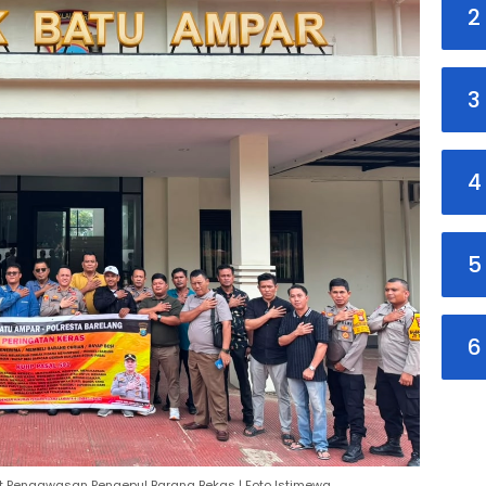
2
3
4
5
6
at Pengawasan Pengepul Barang Bekas | Foto Istimewa