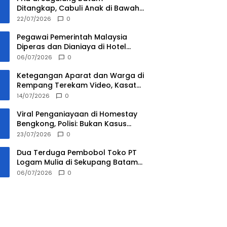
Ditangkap, Cabuli Anak di Bawah
Umur 16 Tahun
22/07/2026
0
Pegawai Pemerintah Malaysia
Diperas dan Dianiaya di Hotel
Batam, Dua Pelaku Ditangkap
06/07/2026
0
Ketegangan Aparat dan Warga di
Rempang Terekam Video, Kasat
Intelkam Ucap ‘Saya Tidak Ada
14/07/2026
0
Urusan Kau’
Viral Penganiayaan di Homestay
Bengkong, Polisi: Bukan Kasus
Pengeroyokan
23/07/2026
0
Dua Terduga Pembobol Toko PT
Logam Mulia di Sekupang Batam
Ditangkap, Satu Buron
06/07/2026
0