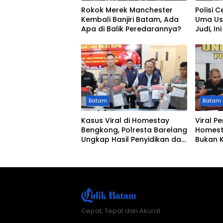
Rokok Merek Manchester
Polisi C
Kembali Banjiri Batam, Ada
Uma Us
Apa di Balik Peredarannya?
Judi, In
Batam
Batam
Kasus Viral di Homestay
Viral P
Bengkong, Polresta Barelang
Homesta
Ungkap Hasil Penyidikan dan
Bukan 
Duduk Perkara
Cepat, Tepat dan Akurat