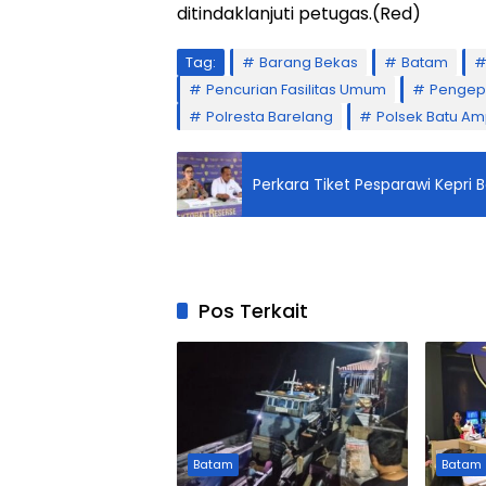
ditindaklanjuti petugas.(Red)
Tag:
Barang Bekas
Batam
Pencurian Fasilitas Umum
Pengep
Polresta Barelang
Polsek Batu A
Perkara Tiket Pesparawi Kepri 
Pos Terkait
Batam
Batam