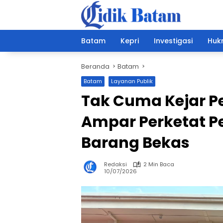
Langsung
ke
konten
Batam
Kepri
Investigasi
Hukr
Beranda
Batam
Batam
Layanan Publik
Tak Cuma Kejar Pe
Ampar Perketat 
Barang Bekas
Redaksi
2 Min Baca
10/07/2026