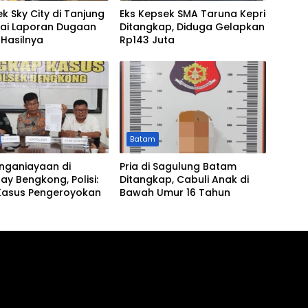
ek Sky City di Tanjung
Eks Kepsek SMA Taruna Kepri
ai Laporan Dugaan
Ditangkap, Diduga Gelapkan
i Hasilnya
Rp143 Juta
Batam
enganiayaan di
Pria di Sagulung Batam
y Bengkong, Polisi:
Ditangkap, Cabuli Anak di
Kasus Pengeroyokan
Bawah Umur 16 Tahun