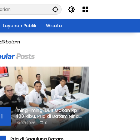
Layanan Publik
Wisata
idikbatam
Iming-imingi Duit Makan Rp
1
400 Ribu, Pria di Batam Nina
Bobo 2 Anak di Bawah Umur
14/07/2026
0
di Hotel
Pria di Sagulung Batam