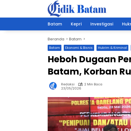
Langsung
ke
konten
Batam
Kepri
Investigasi
Hukr
Beranda
Batam
Batam
Ekonomi & Bisnis
Hukrim & Kriminal
Heboh Dugaan Penj
Batam, Korban Ru
Redaksi
2 Min Baca
23/05/2026