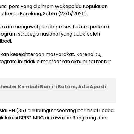
ensi pers yang dipimpin Wakapolda Kepulauan
polresta Barelang, Sabtu (23/5/2026).
 akan mengawal penuh proses hukum perkara
gram strategis nasional yang tidak boleh
badi.
an kesejahteraan masyarakat. Karena itu,
rogram ini tidak dimanfaatkan oknum tertentu,”
ester Kembali Banjiri Batam, Ada Apa di
sial HH (35) dihubungi seseorang berinisial I pada
itik lokasi SPPG MBG di kawasan Bengkong dan