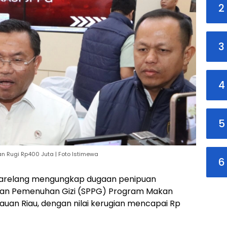
2
3
4
5
n Rugi Rp400 Juta | Foto Istimewa
6
 Barelang mengungkap dugaan penipuan
yanan Pemenuhan Gizi (SPPG) Program Makan
lauan Riau, dengan nilai kerugian mencapai Rp