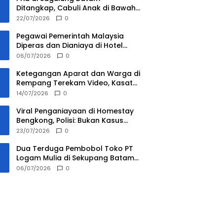
Ditangkap, Cabuli Anak di Bawah
Umur 16 Tahun
22/07/2026
0
Pegawai Pemerintah Malaysia
Diperas dan Dianiaya di Hotel
Batam, Dua Pelaku Ditangkap
06/07/2026
0
Ketegangan Aparat dan Warga di
Rempang Terekam Video, Kasat
Intelkam Ucap ‘Saya Tidak Ada
14/07/2026
0
Urusan Kau’
Viral Penganiayaan di Homestay
Bengkong, Polisi: Bukan Kasus
Pengeroyokan
23/07/2026
0
Dua Terduga Pembobol Toko PT
Logam Mulia di Sekupang Batam
Ditangkap, Satu Buron
06/07/2026
0