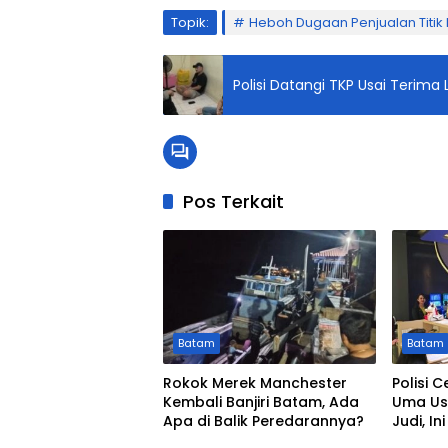
Topik:
Heboh Dugaan Penjualan Titik
Polisi Datangi TKP Usai Terim
Pos Terkait
Batam
Batam
Rokok Merek Manchester
Polisi C
Kembali Banjiri Batam, Ada
Uma Us
Apa di Balik Peredarannya?
Judi, In