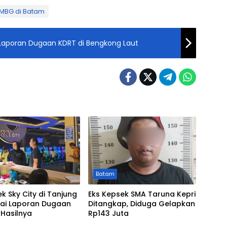
 MBG di Batam
a Laporan Dugaan KDRT di Bengkong Laut
Batam
ek Sky City di Tanjung
Eks Kepsek SMA Taruna Kepri
ai Laporan Dugaan
Ditangkap, Diduga Gelapkan
i Hasilnya
Rp143 Juta