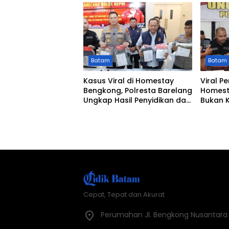
Batam
Batam
Kasus Viral di Homestay
Viral P
Bengkong, Polresta Barelang
Homesta
Ungkap Hasil Penyidikan dan
Bukan 
Duduk Perkara
Cepat, Tepat dan Akurat
Perumahan Jl. Bengkong Nusantara N