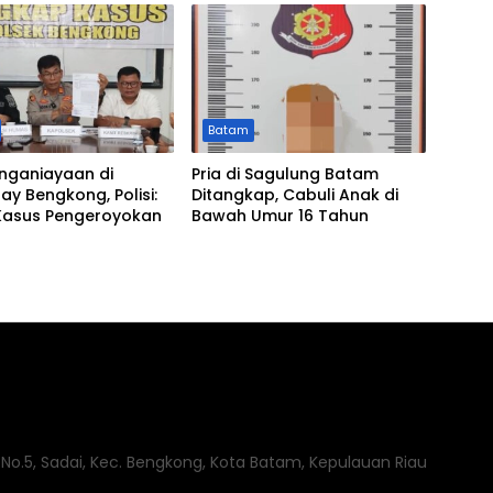
Batam
enganiayaan di
Pria di Sagulung Batam
y Bengkong, Polisi:
Ditangkap, Cabuli Anak di
Kasus Pengeroyokan
Bawah Umur 16 Tahun
o.5, Sadai, Kec. Bengkong, Kota Batam, Kepulauan Riau