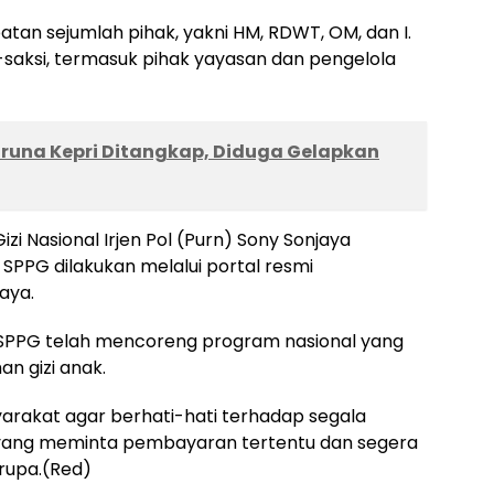
ibatan sejumlah pihak, yakni HM, RDWT, OM, dan I.
i-saksi, termasuk pihak yayasan dan pengelola
aruna Kepri Ditangkap, Diduga Gelapkan
zi Nasional Irjen Pol (Purn) Sony Sonjaya
SPPG dilakukan melalui portal resmi
iaya.
ik SPPG telah mencoreng program nasional yang
n gizi anak.
rakat agar berhati-hati terhadap segala
 yang meminta pembayaran tertentu dan segera
rupa.(Red)