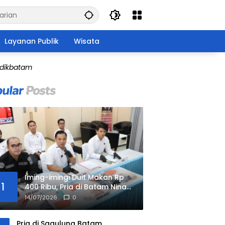
Layanan Publik
Wisata
idikbatam
Iming-imingi Duit Makan Rp
1
400 Ribu, Pria di Batam Nina
Bobo 2 Anak di Bawah Umur
14/07/2026
0
di Hotel
Pria di Sagulung Batam