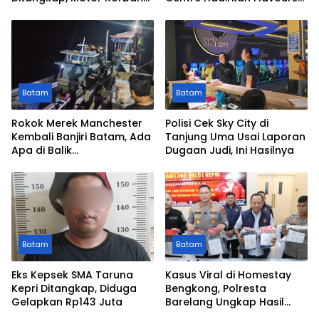
Digadaikan
of Nusantara
Batam
Batam
Rokok Merek Manchester
Polisi Cek Sky City di
Kembali Banjiri Batam, Ada
Tanjung Uma Usai Laporan
Apa di Balik
Dugaan Judi, Ini Hasilnya
Peredarannya?
Batam
Batam
Eks Kepsek SMA Taruna
Kasus Viral di Homestay
Kepri Ditangkap, Diduga
Bengkong, Polresta
Gelapkan Rp143 Juta
Barelang Ungkap Hasil
Penyidikan dan Duduk