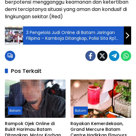
berpotensi mengganggu keamanan dan ketertiban
demi terciptanya situasi yang aman dan kondusif di
lingkungan sekitar.(Red)
3 Pengelola Judi Online di Batam Jaringan
Filipina – Kamboja Ditangkap, Polisi Sita Rp1
Miliar
Pos Terkait
Batam
Batam
Rampok Ojek Online di
Rayakan Kemerdekaan,
Bukit Harimau Batam
Grand Mercure Batam
Ditangkap, Motor Korban
Centre Hadirkan Flavours