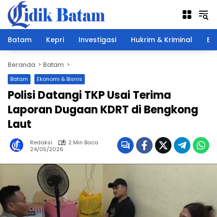
Langsung
ke
konten
Batam
Kepri
Investigasi
Hukrim & Kriminal
Ek
Beranda
Batam
Batam
Ekonomi & Bisnis
Polisi Datangi TKP Usai Terima
Laporan Dugaan KDRT di Bengkong
Laut
Redaksi
2 Min Baca
24/05/2026