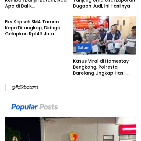
Apa di Balik
Dugaan Judi, Ini Hasilnya
Batam
Peredarannya?
Eks Kepsek SMA Taruna
Kepri Ditangkap, Diduga
Gelapkan Rp143 Juta
Batam
Kasus Viral di Homestay
Bengkong, Polresta
Barelang Ungkap Hasil
Penyidikan dan Duduk
Perkara
@lidikbatam