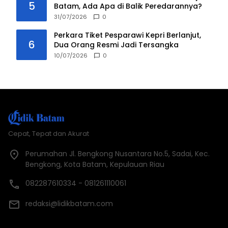
5
Batam, Ada Apa di Balik Peredarannya?
31/07/2026
0
Perkara Tiket Pesparawi Kepri Berlanjut,
6
Dua Orang Resmi Jadi Tersangka
10/07/2026
0
Cepat, Tepat dan Akurat
Perumahan Jl. Bengkong Nusantara No.5, Sadai, Kec.
Bengkong, Kota Batam, Kepulauan Riau
082287610334 - 081261110061
redaksi@lidikbatam.com