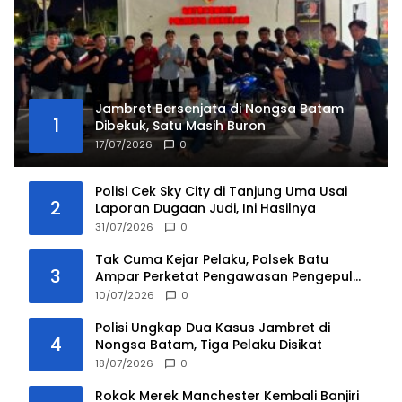
Jambret Bersenjata di Nongsa Batam
1
Dibekuk, Satu Masih Buron
17/07/2026
0
Polisi Cek Sky City di Tanjung Uma Usai
2
Laporan Dugaan Judi, Ini Hasilnya
31/07/2026
0
Tak Cuma Kejar Pelaku, Polsek Batu
3
Ampar Perketat Pengawasan Pengepul
Barang Bekas
10/07/2026
0
Polisi Ungkap Dua Kasus Jambret di
4
Nongsa Batam, Tiga Pelaku Disikat
18/07/2026
0
Rokok Merek Manchester Kembali Banjiri