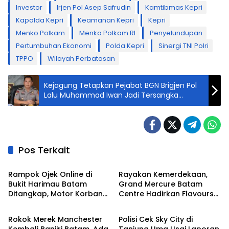
Investor
Irjen Pol Asep Safrudin
Kamtibmas Kepri
Kapolda Kepri
Keamanan Kepri
Kepri
Menko Polkam
Menko Polkam RI
Penyelundupan
Pertumbuhan Ekonomi
Polda Kepri
Sinergi TNI Polri
TPPO
Wilayah Perbatasan
Kejagung Tetapkan Pejabat BGN Brigjen Pol
Lalu Muhammad Iwan Jadi Tersangka
Korupsi Program MBG
Pos Terkait
Batam
Batam
Rampok Ojek Online di
Rayakan Kemerdekaan,
Bukit Harimau Batam
Grand Mercure Batam
Ditangkap, Motor Korban
Centre Hadirkan Flavours
Batam
Batam
Digadaikan
of Nusantara
Rokok Merek Manchester
Polisi Cek Sky City di
Kembali Banjiri Batam, Ada
Tanjung Uma Usai Laporan