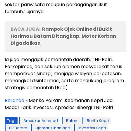
sektor pariwisata maupun perdagangan ikut
tumbuh,” ujarnya.
BACA JUGA:
Rampok Ojek Online di Bukit
Harimau Batam Ditangkap, Motor Korban
Digadaikan
Ia juga mengajak pemerintah daerah, TNI-Polri,
Forkopimda, dan seluruh elemen masyarakat terus
memperkuat sinergi, menjaga wilayah perbatasan,
menangkal disinformasi, serta mendukung program
strategis pemerintah.(Red)
Beranda
»
Menko Polkam: Keamanan Kepri Jadi
Modal Tarik Investasi, Apresiasi Sinergi TNI-Polri
Tag:
Amsakar Achmad
Batam
Berita Kepri
BP Batam
Djamari Chaniago
Investasi Kepri