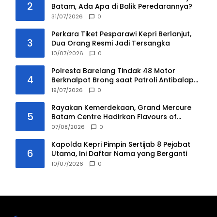
2
Batam, Ada Apa di Balik Peredarannya?
31/07/2026
0
Perkara Tiket Pesparawi Kepri Berlanjut,
3
Dua Orang Resmi Jadi Tersangka
10/07/2026
0
Polresta Barelang Tindak 48 Motor
4
Berknalpot Brong saat Patroli Antibalap
Liar
19/07/2026
0
Rayakan Kemerdekaan, Grand Mercure
5
Batam Centre Hadirkan Flavours of
Nusantara
07/08/2026
0
Kapolda Kepri Pimpin Sertijab 8 Pejabat
6
Utama, Ini Daftar Nama yang Berganti
10/07/2026
0