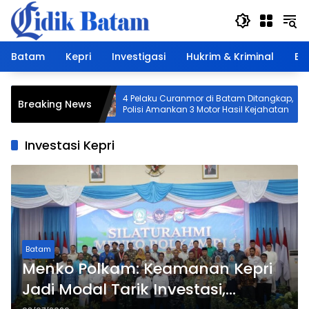
Langsung
ke
konten
Batam
Kepri
Investigasi
Hukrim & Kriminal
Ek
n Ketamin
4 Pelaku Curanmor di Batam Ditangkap,
Breaking News
Diciduk
Polisi Amankan 3 Motor Hasil Kejahatan
Investasi Kepri
Batam
Menko Polkam: Keamanan Kepri
Jadi Modal Tarik Investasi,