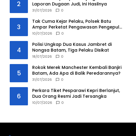
2
Laporan Dugaan Judi, Ini Hasilnya
31/07/2026
0
Tak Cuma Kejar Pelaku, Polsek Batu
3
Ampar Perketat Pengawasan Pengepul
Barang Bekas
10/07/2026
0
Polisi Ungkap Dua Kasus Jambret di
4
Nongsa Batam, Tiga Pelaku Disikat
18/07/2026
0
Rokok Merek Manchester Kembali Banjiri
5
Batam, Ada Apa di Balik Peredarannya?
31/07/2026
0
Perkara Tiket Pesparawi Kepri Berlanjut,
6
Dua Orang Resmi Jadi Tersangka
10/07/2026
0