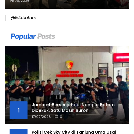
Pencurian Penutup Drainase
14/06/2026
@lidikbatam
Jambret Bersenjata di Nongsa Batam
1
Dibekuk, Satu Masih Buron
17/07/2026
0
Polisi Cek Sky City di Tanjung Uma Usai