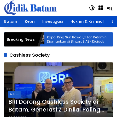
Langsung
ke
konten
Batam
Kepri
Investigasi
Hukrim & Kriminal
Ek
lanet 3.0
Kapal King Sun Bawa 1,3 Ton Ketamin
Breaking News
 Terkait
Diamankan di Bintan, 8 ABK Diciduk
Cashless Society
Batam
BRI Dorong Cashless Society di
Batam, Generasi Z Dinilai Paling