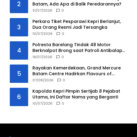
2
Batam, Ada Apa di Balik Peredarannya?
31/07/2026
0
Perkara Tiket Pesparawi Kepri Berlanjut,
3
Dua Orang Resmi Jadi Tersangka
10/07/2026
0
Polresta Barelang Tindak 48 Motor
4
Berknalpot Brong saat Patroli Antibalap
Liar
19/07/2026
0
Rayakan Kemerdekaan, Grand Mercure
5
Batam Centre Hadirkan Flavours of
Nusantara
07/08/2026
0
Kapolda Kepri Pimpin Sertijab 8 Pejabat
6
Utama, Ini Daftar Nama yang Berganti
10/07/2026
0