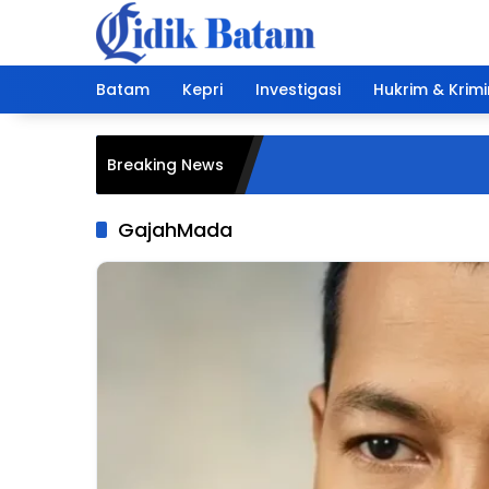
Langsung
ke
konten
Batam
Kepri
Investigasi
Hukrim & Krimi
Breaking News
GajahMada