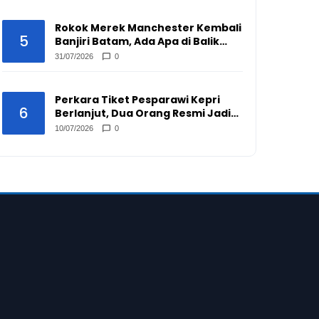
Rokok Merek Manchester Kembali
5
Banjiri Batam, Ada Apa di Balik
Peredarannya?
31/07/2026
0
Perkara Tiket Pesparawi Kepri
6
Berlanjut, Dua Orang Resmi Jadi
Tersangka
10/07/2026
0