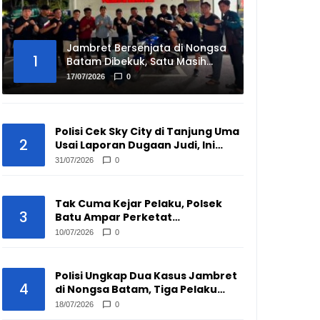
Jambret Bersenjata di Nongsa
1
Batam Dibekuk, Satu Masih
Buron
17/07/2026
0
Polisi Cek Sky City di Tanjung Uma
2
Usai Laporan Dugaan Judi, Ini
Hasilnya
31/07/2026
0
Tak Cuma Kejar Pelaku, Polsek
3
Batu Ampar Perketat
Pengawasan Pengepul Barang
10/07/2026
0
Bekas
Polisi Ungkap Dua Kasus Jambret
4
di Nongsa Batam, Tiga Pelaku
Disikat
18/07/2026
0