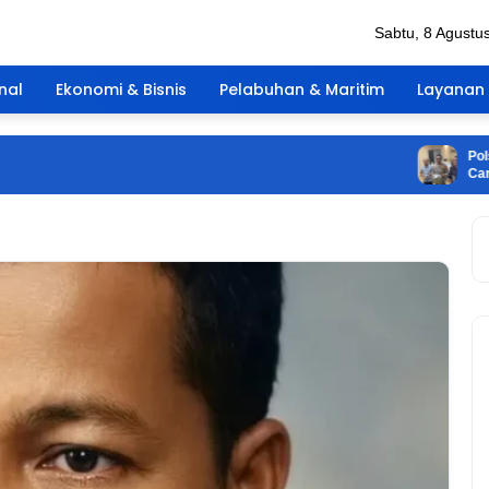
Sabtu, 8 Agustu
nal
Ekonomi & Bisnis
Pelabuhan & Maritim
Layanan 
Polsek Lu
Cartridge