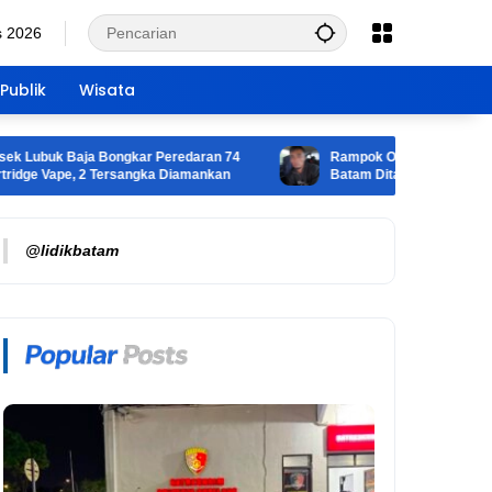
s 2026
Publik
Wisata
buk Baja Bongkar Peredaran 74
Rampok Ojek Online di Bukit Har
 Vape, 2 Tersangka Diamankan
Batam Ditangkap, Motor Korban 
@lidikbatam