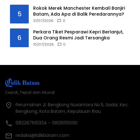
Rokok Merek Manchester Kembali Banjiri
5
Batam, Ada Apa di Balik Peredarannya?
31/07/2026
0
Perkara Tiket Pesparawi Kepri Berlanjut,
6
Dua Orang Resmi Jadi Tersangka
10/07/2026
0
Cepat, Tepat dan Akurat
Perumahan Jl. Bengkong Nusantara No.5, Sadai, Kec.
Bengkong, Kota Batam, Kepulauan Riau
082287610334 - 081261110061
redaksi@lidikbatam.com