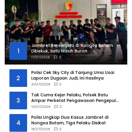
Jambret Bersenjata di Nongsa Batam
1
Dibekuk, Satu Masih Buron
17/07/2026
0
Polisi Cek Sky City di Tanjung Uma Usai
2
Laporan Dugaan Judi, Ini Hasilnya
31/07/2026
0
Tak Cuma Kejar Pelaku, Polsek Batu
3
Ampar Perketat Pengawasan Pengepul
Barang Bekas
10/07/2026
0
Polisi Ungkap Dua Kasus Jambret di
4
Nongsa Batam, Tiga Pelaku Disikat
18/07/2026
0