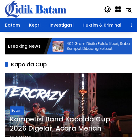
Langsung
ke
konten
Batam
Kepri
Investigasi
Hukrim & Kriminal
Ek
s Curanmor di
402 Gram Disita Polda Kepri, Sabu
Breaking News
uk, Motor Dijual
Sempat Dibuang ke Laut
Kapolda Cup
Batam
Kompetisi Band Kapolda Cup
2026 Digelar, Acara Meriah