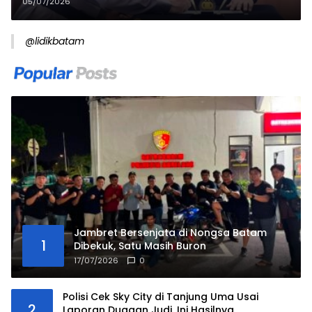
Sorotan
05/07/2026
@lidikbatam
Jambret Bersenjata di Nongsa Batam
1
Dibekuk, Satu Masih Buron
17/07/2026
0
Polisi Cek Sky City di Tanjung Uma Usai
2
Laporan Dugaan Judi, Ini Hasilnya