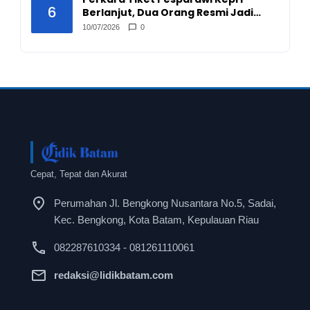
6
Berlanjut, Dua Orang Resmi Jadi
Tersangka
10/07/2026
0
Cepat, Tepat dan Akurat
Perumahan Jl. Bengkong Nusantara No.5, Sadai,
Kec. Bengkong, Kota Batam, Kepulauan Riau
082287610334 - 081261110061
redaksi@lidikbatam.com