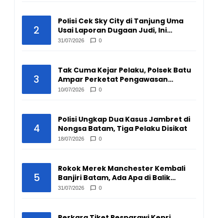
Polisi Cek Sky City di Tanjung Uma
2
Usai Laporan Dugaan Judi, Ini
Hasilnya
31/07/2026
0
Tak Cuma Kejar Pelaku, Polsek Batu
3
Ampar Perketat Pengawasan
Pengepul Barang Bekas
10/07/2026
0
Polisi Ungkap Dua Kasus Jambret di
4
Nongsa Batam, Tiga Pelaku Disikat
18/07/2026
0
Rokok Merek Manchester Kembali
5
Banjiri Batam, Ada Apa di Balik
Peredarannya?
31/07/2026
0
Perkara Tiket Pesparawi Kepri