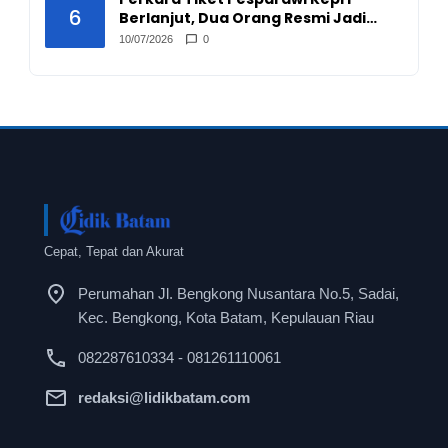
6
Berlanjut, Dua Orang Resmi Jadi
Tersangka
10/07/2026
0
Cepat, Tepat dan Akurat
Perumahan Jl. Bengkong Nusantara No.5, Sadai,
Kec. Bengkong, Kota Batam, Kepulauan Riau
082287610334 - 081261110061
redaksi@lidikbatam.com