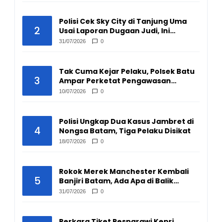
Polisi Cek Sky City di Tanjung Uma
2
Usai Laporan Dugaan Judi, Ini
Hasilnya
31/07/2026
0
Tak Cuma Kejar Pelaku, Polsek Batu
3
Ampar Perketat Pengawasan
Pengepul Barang Bekas
10/07/2026
0
Polisi Ungkap Dua Kasus Jambret di
4
Nongsa Batam, Tiga Pelaku Disikat
18/07/2026
0
Rokok Merek Manchester Kembali
5
Banjiri Batam, Ada Apa di Balik
Peredarannya?
31/07/2026
0
Perkara Tiket Pesparawi Kepri