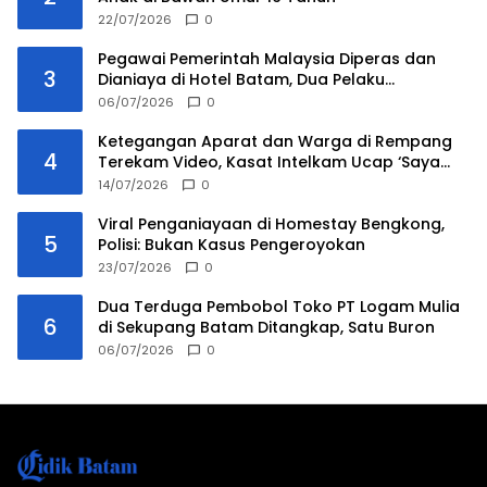
22/07/2026
0
Pegawai Pemerintah Malaysia Diperas dan
3
Dianiaya di Hotel Batam, Dua Pelaku
Ditangkap
06/07/2026
0
Ketegangan Aparat dan Warga di Rempang
4
Terekam Video, Kasat Intelkam Ucap ‘Saya
Tidak Ada Urusan Kau’
14/07/2026
0
Viral Penganiayaan di Homestay Bengkong,
5
Polisi: Bukan Kasus Pengeroyokan
23/07/2026
0
Dua Terduga Pembobol Toko PT Logam Mulia
6
di Sekupang Batam Ditangkap, Satu Buron
06/07/2026
0