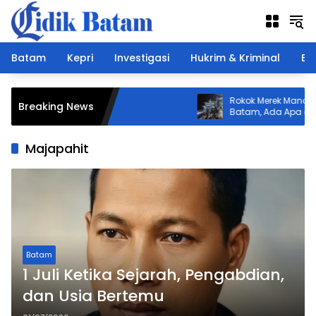
Langsung
ke
konten
Batam
Kepri
Investigasi
Hukrim & Kriminal
Ek
Rokok Merek Manchester 
Breaking News
Batam, Ada Apa di Bali
Majapahit
Batam
1 Juli Ketika Sejarah, Pengabdian,
dan Usia Bertemu