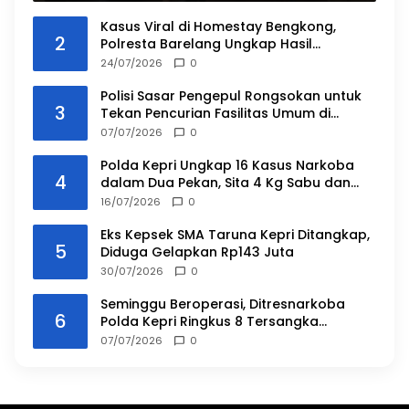
Kasus Viral di Homestay Bengkong,
2
Polresta Barelang Ungkap Hasil
Penyidikan dan Duduk Perkara
24/07/2026
0
Polisi Sasar Pengepul Rongsokan untuk
3
Tekan Pencurian Fasilitas Umum di
Batam
07/07/2026
0
Polda Kepri Ungkap 16 Kasus Narkoba
4
dalam Dua Pekan, Sita 4 Kg Sabu dan
Ribuan Vape Etomidate
16/07/2026
0
Eks Kepsek SMA Taruna Kepri Ditangkap,
5
Diduga Gelapkan Rp143 Juta
30/07/2026
0
Seminggu Beroperasi, Ditresnarkoba
6
Polda Kepri Ringkus 8 Tersangka
Narkoba
07/07/2026
0