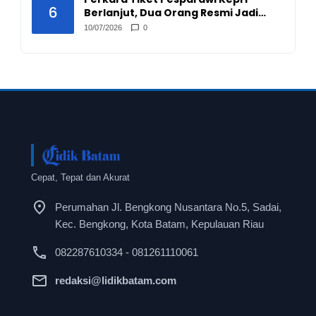
6
Berlanjut, Dua Orang Resmi Jadi
Tersangka
10/07/2026
0
Cepat, Tepat dan Akurat
Perumahan Jl. Bengkong Nusantara No.5, Sadai,
Kec. Bengkong, Kota Batam, Kepulauan Riau
082287610334 - 081261110061
redaksi@lidikbatam.com