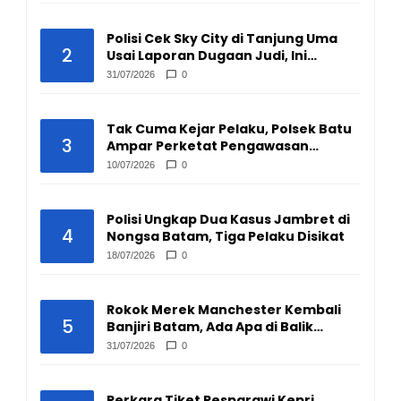
Polisi Cek Sky City di Tanjung Uma
2
Usai Laporan Dugaan Judi, Ini
Hasilnya
31/07/2026
0
Tak Cuma Kejar Pelaku, Polsek Batu
3
Ampar Perketat Pengawasan
Pengepul Barang Bekas
10/07/2026
0
Polisi Ungkap Dua Kasus Jambret di
4
Nongsa Batam, Tiga Pelaku Disikat
18/07/2026
0
Rokok Merek Manchester Kembali
5
Banjiri Batam, Ada Apa di Balik
Peredarannya?
31/07/2026
0
Perkara Tiket Pesparawi Kepri