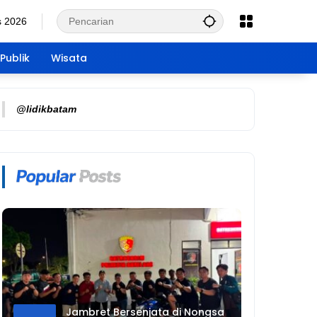
s 2026
Publik
Wisata
@lidikbatam
Jambret Bersenjata di Nongsa