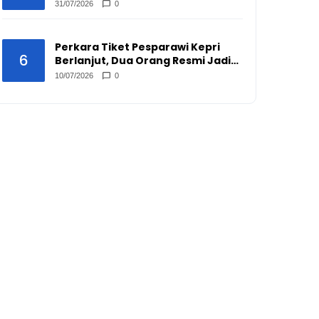
Peredarannya?
31/07/2026
0
Perkara Tiket Pesparawi Kepri
6
Berlanjut, Dua Orang Resmi Jadi
Tersangka
10/07/2026
0