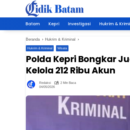
Langsung
ke
konten
Batam
Kepri
Investigasi
Hukrim & Krimi
Beranda
Hukrim & Kriminal
Hukrim & Kriminal
Wisata
Polda Kepri Bongkar Ju
Kelola 212 Ribu Akun
Redaksi
2 Min Baca
04/05/2026