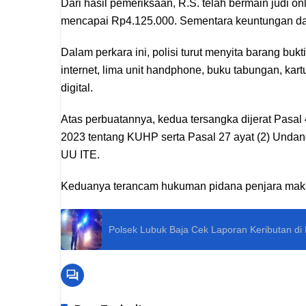
Dari hasil pemeriksaan, R.S. telah bermain judi o
mencapai Rp4.125.000. Sementara keuntungan dar
Dalam perkara ini, polisi turut menyita barang buk
internet, lima unit handphone, buku tabungan, kart
digital.
Atas perbuatannya, kedua tersangka dijerat Pas
2023 tentang KUHP serta Pasal 27 ayat (2) Und
UU ITE.
Keduanya terancam hukuman pidana penjara maksi
Polsek Lubuk Baja Cek Laporan Keributan di Pe