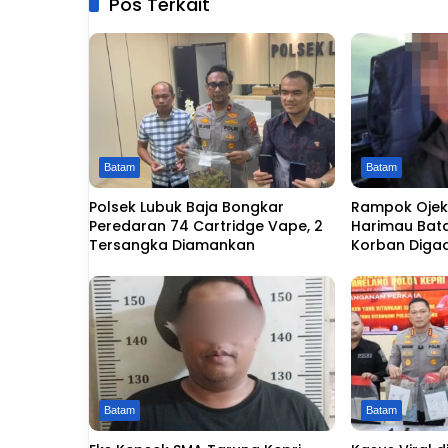
Pos Terkait
Batam
Batam
Polsek Lubuk Baja Bongkar
Rampok Ojek 
Peredaran 74 Cartridge Vape, 2
Harimau Bat
Tersangka Diamankan
Korban Diga
Batam
Batam