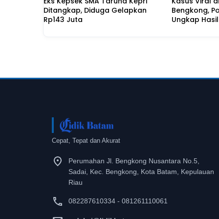
Eks Kepsek SMA Taruna Kepri
Kasus Viral 
Ditangkap, Diduga Gelapkan
Bengkong, Po
Rp143 Juta
Ungkap Hasil
Duduk Perka
Cepat, Tepat dan Akurat
Perumahan Jl. Bengkong Nusantara No.5,
Sadai, Kec. Bengkong, Kota Batam, Kepulauan
Riau
082287610334 - 081261110061