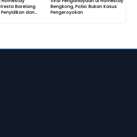
di Homestay
Viral Penganiayaan di Homestay
lresta Barelang
Bengkong, Polisi: Bukan Kasus
 Penyidikan dan
Pengeroyokan
ra