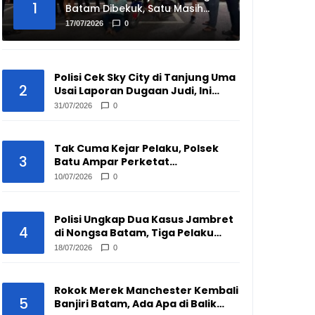
1
Batam Dibekuk, Satu Masih
Buron
17/07/2026
0
Polisi Cek Sky City di Tanjung Uma
2
Usai Laporan Dugaan Judi, Ini
Hasilnya
31/07/2026
0
Tak Cuma Kejar Pelaku, Polsek
3
Batu Ampar Perketat
Pengawasan Pengepul Barang
10/07/2026
0
Bekas
Polisi Ungkap Dua Kasus Jambret
4
di Nongsa Batam, Tiga Pelaku
Disikat
18/07/2026
0
Rokok Merek Manchester Kembali
5
Banjiri Batam, Ada Apa di Balik