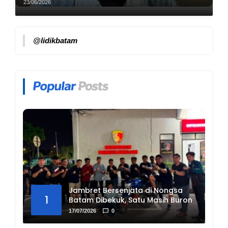
Ditangkap
23/06/2026
@lidikbatam
Jambret Bersenjata di Nongsa
1
Batam Dibekuk, Satu Masih Buron
17/07/2026
0