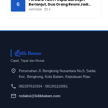
6
Berlanjut, Dua Orang Resmi Jadi
Tersangka
10/07/2026
0
Cepat, Tepat dan Akurat
Perumahan Jl. Bengkong Nusantara No.5, Sadai,
Kec. Bengkong, Kota Batam, Kepulauan Riau
082287610334 - 081261110061
redaksi@lidikbatam.com