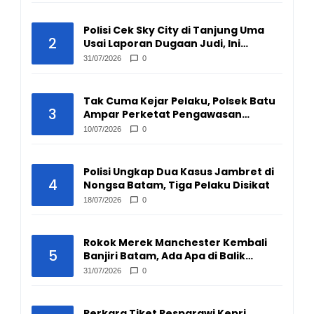
Polisi Cek Sky City di Tanjung Uma
2
Usai Laporan Dugaan Judi, Ini
Hasilnya
31/07/2026
0
Tak Cuma Kejar Pelaku, Polsek Batu
3
Ampar Perketat Pengawasan
Pengepul Barang Bekas
10/07/2026
0
Polisi Ungkap Dua Kasus Jambret di
4
Nongsa Batam, Tiga Pelaku Disikat
18/07/2026
0
Rokok Merek Manchester Kembali
5
Banjiri Batam, Ada Apa di Balik
Peredarannya?
31/07/2026
0
Perkara Tiket Pesparawi Kepri