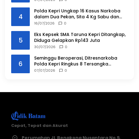
Polda Kepri Ungkap 16 Kasus Narkoba
4
dalam Dua Pekan, Sita 4 Kg Sabu dan
Ribuan Vape Etomidate
16/07/2026
0
Eks Kepsek SMA Taruna Kepri Ditangkap,
5
Diduga Gelapkan Rp143 Juta
30/07/2026
0
Seminggu Beroperasi, Ditresnarkoba
6
Polda Kepri Ringkus 8 Tersangka
Narkoba
07/07/2026
0
Cepat, Tepat dan Akurat
Perumahan Jl. Bengkong Nusantara No.5,