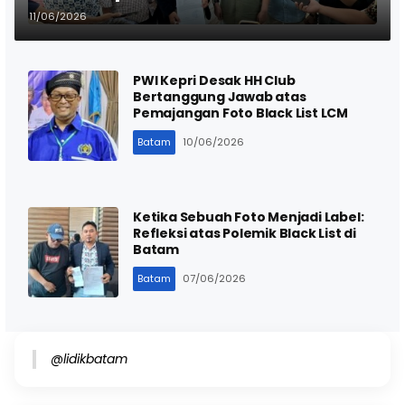
Foto Blacklist Mendadak Hilang
11/06/2026
PWI Kepri Desak HH Club
Bertanggung Jawab atas
Pemajangan Foto Black List LCM
Batam
10/06/2026
Ketika Sebuah Foto Menjadi Label:
Refleksi atas Polemik Black List di
Batam
Batam
07/06/2026
@lidikbatam