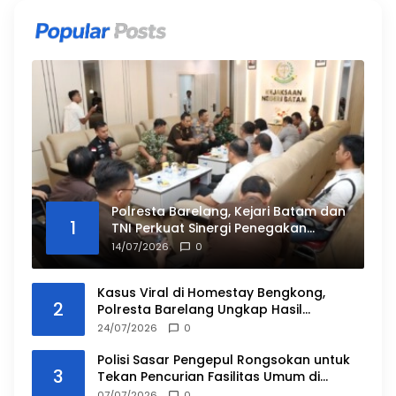
Polresta Barelang, Kejari Batam dan
1
TNI Perkuat Sinergi Penegakan
Hukum
14/07/2026
0
Kasus Viral di Homestay Bengkong,
2
Polresta Barelang Ungkap Hasil
Penyidikan dan Duduk Perkara
24/07/2026
0
Polisi Sasar Pengepul Rongsokan untuk
3
Tekan Pencurian Fasilitas Umum di
Batam
07/07/2026
0