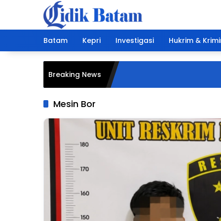
Langsung
ke
konten
Batam
Kepri
Investigasi
Hukrim & Krimi
Breaking News
Mesin Bor