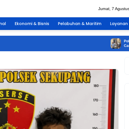
Jumat, 7 Agustu
nal
Ekonomi & Bisnis
Pelabuhan & Maritim
Layanan 
Polsek Lu
Cartridge