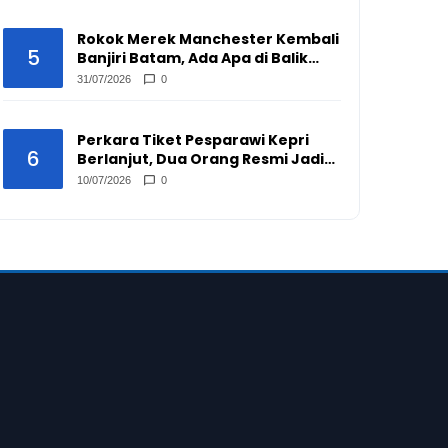
Rokok Merek Manchester Kembali
5
Banjiri Batam, Ada Apa di Balik
Peredarannya?
31/07/2026
0
Perkara Tiket Pesparawi Kepri
6
Berlanjut, Dua Orang Resmi Jadi
Tersangka
10/07/2026
0