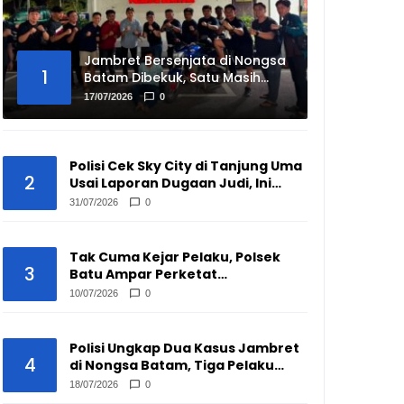
Jambret Bersenjata di Nongsa
1
Batam Dibekuk, Satu Masih
Buron
17/07/2026
0
Polisi Cek Sky City di Tanjung Uma
2
Usai Laporan Dugaan Judi, Ini
Hasilnya
31/07/2026
0
Tak Cuma Kejar Pelaku, Polsek
3
Batu Ampar Perketat
Pengawasan Pengepul Barang
10/07/2026
0
Bekas
Polisi Ungkap Dua Kasus Jambret
4
di Nongsa Batam, Tiga Pelaku
Disikat
18/07/2026
0