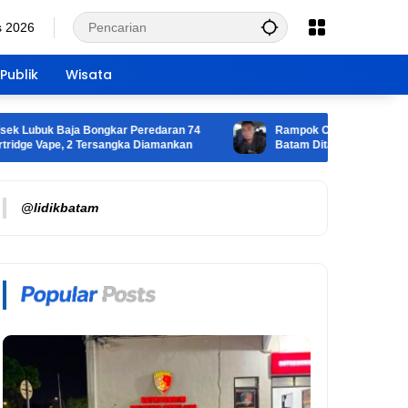
s 2026
Publik
Wisata
buk Baja Bongkar Peredaran 74
Rampok Ojek Online di Bukit Har
 Vape, 2 Tersangka Diamankan
Batam Ditangkap, Motor Korban 
@lidikbatam