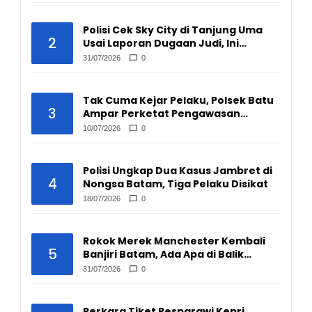
Polisi Cek Sky City di Tanjung Uma
2
Usai Laporan Dugaan Judi, Ini
Hasilnya
31/07/2026
0
Tak Cuma Kejar Pelaku, Polsek Batu
3
Ampar Perketat Pengawasan
Pengepul Barang Bekas
10/07/2026
0
Polisi Ungkap Dua Kasus Jambret di
4
Nongsa Batam, Tiga Pelaku Disikat
18/07/2026
0
Rokok Merek Manchester Kembali
5
Banjiri Batam, Ada Apa di Balik
Peredarannya?
31/07/2026
0
Perkara Tiket Pesparawi Kepri