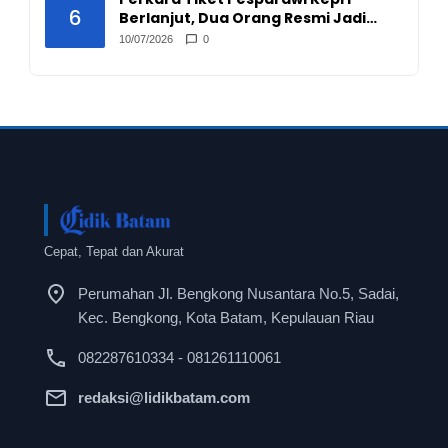
6
Berlanjut, Dua Orang Resmi Jadi
Tersangka
10/07/2026
0
Cepat, Tepat dan Akurat
Perumahan Jl. Bengkong Nusantara No.5, Sadai,
Kec. Bengkong, Kota Batam, Kepulauan Riau
082287610334 - 081261110061
redaksi@lidikbatam.com