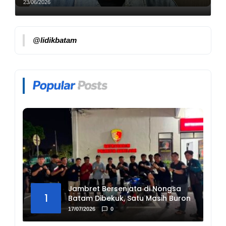
Ditangkap
23/06/2026
@lidikbatam
Jambret Bersenjata di Nongsa
1
Batam Dibekuk, Satu Masih Buron
17/07/2026
0