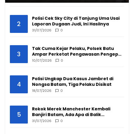
Polisi Cek Sky City di Tanjung Uma Usai
2
Laporan Dugaan Judi, Ini Hasilnya
31/07/2026
0
Tak Cuma Kejar Pelaku, Polsek Batu
3
Ampar Perketat Pengawasan Pengepul
Barang Bekas
10/07/2026
0
Polisi Ungkap Dua Kasus Jambret di
4
Nongsa Batam, Tiga Pelaku Disikat
18/07/2026
0
Rokok Merek Manchester Kembali
5
Banjiri Batam, Ada Apa di Balik
Peredarannya?
31/07/2026
0