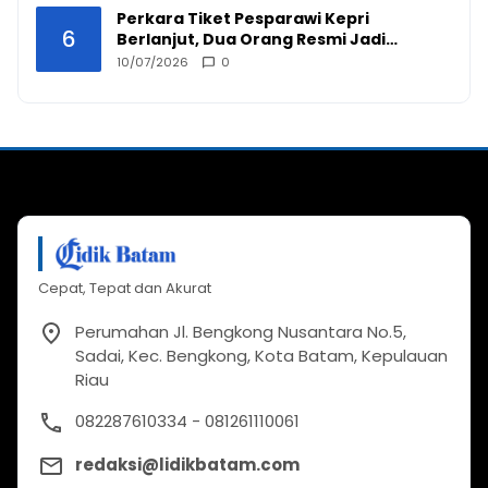
Perkara Tiket Pesparawi Kepri
6
Berlanjut, Dua Orang Resmi Jadi
Tersangka
10/07/2026
0
Cepat, Tepat dan Akurat
Perumahan Jl. Bengkong Nusantara No.5,
Sadai, Kec. Bengkong, Kota Batam, Kepulauan
Riau
082287610334 - 081261110061
redaksi@lidikbatam.com