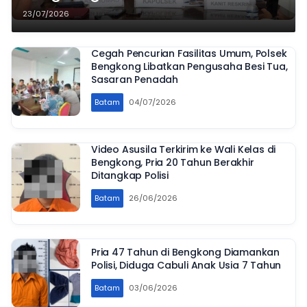
Pengeroyokan
23/07/2026
Cegah Pencurian Fasilitas Umum, Polsek
Bengkong Libatkan Pengusaha Besi Tua,
Sasaran Penadah
Batam
04/07/2026
Video Asusila Terkirim ke Wali Kelas di
Bengkong, Pria 20 Tahun Berakhir
Ditangkap Polisi
Batam
26/06/2026
Pria 47 Tahun di Bengkong Diamankan
Polisi, Diduga Cabuli Anak Usia 7 Tahun
Batam
03/06/2026