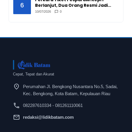
6
Berlanjut, Dua Orang Resmi Jadi
Tersangka
10/07/2026
0
Cepat, Tepat dan Akurat
Perumahan Jl. Bengkong Nusantara No.5, Sadai,
Kec. Bengkong, Kota Batam, Kepulauan Riau
082287610334 - 081261110061
redaksi@lidikbatam.com