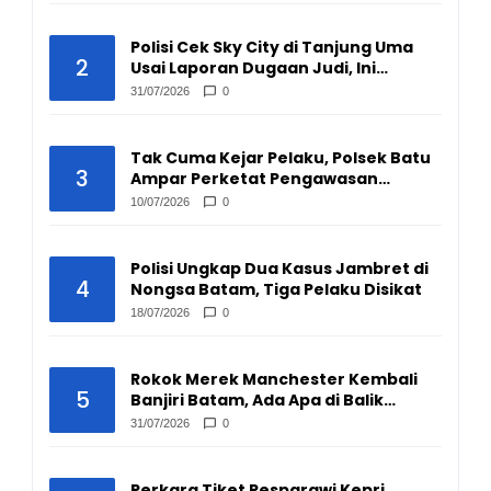
Polisi Cek Sky City di Tanjung Uma
2
Usai Laporan Dugaan Judi, Ini
Hasilnya
31/07/2026
0
Tak Cuma Kejar Pelaku, Polsek Batu
3
Ampar Perketat Pengawasan
Pengepul Barang Bekas
10/07/2026
0
Polisi Ungkap Dua Kasus Jambret di
4
Nongsa Batam, Tiga Pelaku Disikat
18/07/2026
0
Rokok Merek Manchester Kembali
5
Banjiri Batam, Ada Apa di Balik
Peredarannya?
31/07/2026
0
Perkara Tiket Pesparawi Kepri