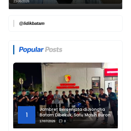
Ditangkap
23/06/2026
@lidikbatam
Jambret Bersenjata di Nongsa
1
Batam Dibekuk, Satu Masih Buron
17/07/2026
0