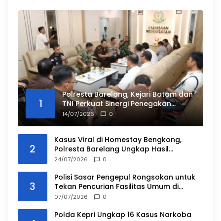
Polresta Barelang, Kejari Batam dan
1
TNI Perkuat Sinergi Penegakan
Hukum
14/07/2026
0
Kasus Viral di Homestay Bengkong,
2
Polresta Barelang Ungkap Hasil
Penyidikan dan Duduk Perkara
24/07/2026
0
Polisi Sasar Pengepul Rongsokan untuk
3
Tekan Pencurian Fasilitas Umum di
Batam
07/07/2026
0
Polda Kepri Ungkap 16 Kasus Narkoba