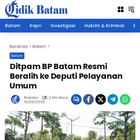
Langsung
ke
konten
Batam
Kepri
Investigasi
Hukrim & Kriminal
Ek
Beranda
Batam
Batam
Ditpam BP Batam Resmi
Beralih ke Deputi Pelayanan
Umum
Redaksi
2 Min Baca
15/06/2026