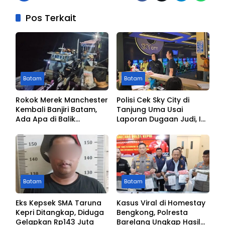
Pos Terkait
Batam
Batam
Rokok Merek Manchester
Polisi Cek Sky City di
Kembali Banjiri Batam,
Tanjung Uma Usai
Ada Apa di Balik
Laporan Dugaan Judi, Ini
Peredarannya?
Hasilnya
Batam
Batam
Eks Kepsek SMA Taruna
Kasus Viral di Homestay
Kepri Ditangkap, Diduga
Bengkong, Polresta
Gelapkan Rp143 Juta
Barelang Ungkap Hasil