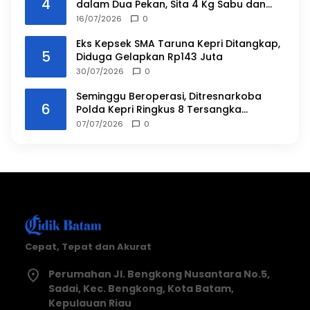
4
dalam Dua Pekan, Sita 4 Kg Sabu dan
Ribuan Vape Etomidate
16/07/2026
0
Eks Kepsek SMA Taruna Kepri Ditangkap,
5
Diduga Gelapkan Rp143 Juta
30/07/2026
0
Seminggu Beroperasi, Ditresnarkoba
6
Polda Kepri Ringkus 8 Tersangka
Narkoba
07/07/2026
0
Cepat, Tepat dan Akurat
Perumahan Jl. Bengkong Nusantara No.5,
Sadai, Kec. Bengkong, Kota Batam,
Kepulauan Riau