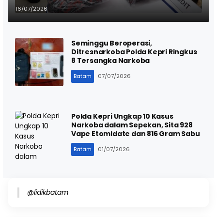
Kg Sabu dan Ribuan Vape
16/07/2026
Etomidate
Seminggu Beroperasi,
Ditresnarkoba Polda Kepri Ringkus
8 Tersangka Narkoba
Batam
07/07/2026
Polda Kepri Ungkap 10 Kasus
Narkoba dalam Sepekan, Sita 928
Vape Etomidate dan 816 Gram Sabu
Batam
01/07/2026
@lidikbatam