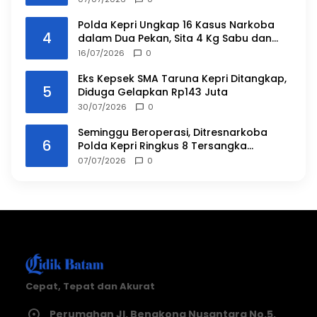
Polda Kepri Ungkap 16 Kasus Narkoba
4
dalam Dua Pekan, Sita 4 Kg Sabu dan
Ribuan Vape Etomidate
16/07/2026
0
Eks Kepsek SMA Taruna Kepri Ditangkap,
5
Diduga Gelapkan Rp143 Juta
30/07/2026
0
Seminggu Beroperasi, Ditresnarkoba
6
Polda Kepri Ringkus 8 Tersangka
Narkoba
07/07/2026
0
Cepat, Tepat dan Akurat
Perumahan Jl. Bengkong Nusantara No.5,