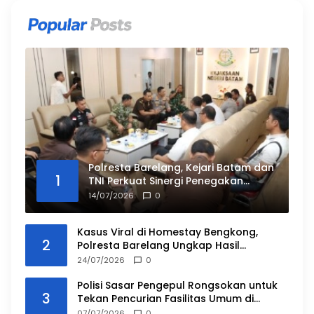
Polresta Barelang, Kejari Batam dan
1
TNI Perkuat Sinergi Penegakan
Hukum
14/07/2026
0
Kasus Viral di Homestay Bengkong,
2
Polresta Barelang Ungkap Hasil
Penyidikan dan Duduk Perkara
24/07/2026
0
Polisi Sasar Pengepul Rongsokan untuk
3
Tekan Pencurian Fasilitas Umum di
Batam
07/07/2026
0