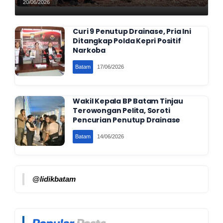
di Batam
20/06/2026
Curi 9 Penutup Drainase, Pria Ini
Ditangkap Polda Kepri Positif
Narkoba
Batam
17/06/2026
Wakil Kepala BP Batam Tinjau
Terowongan Pelita, Soroti
Pencurian Penutup Drainase
Batam
14/06/2026
@lidikbatam