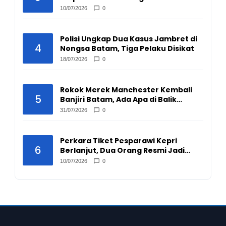
Pengepul Barang Bekas
10/07/2026
0
Polisi Ungkap Dua Kasus Jambret di
4
Nongsa Batam, Tiga Pelaku Disikat
18/07/2026
0
Rokok Merek Manchester Kembali
5
Banjiri Batam, Ada Apa di Balik
Peredarannya?
31/07/2026
0
Perkara Tiket Pesparawi Kepri
6
Berlanjut, Dua Orang Resmi Jadi
Tersangka
10/07/2026
0