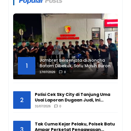
Jambret Bersenjata di Nongsa
1
Batam Dibekuk, Satu Masih Buron
17/07/2026
0
Polisi Cek Sky City di Tanjung Uma
2
Usai Laporan Dugaan Judi, Ini
Hasilnya
31/07/2026
0
Tak Cuma Kejar Pelaku, Polsek Batu
3
Ampar Perketat Pengawasan