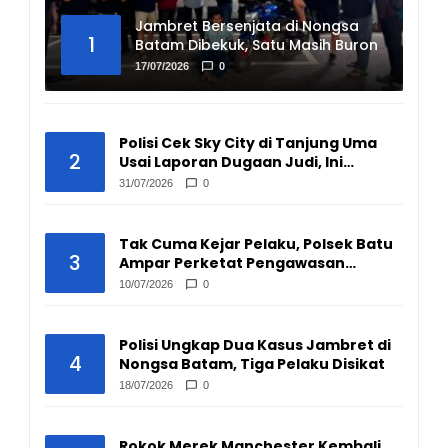
Jambret Bersenjata di Nongsa
1
Batam Dibekuk, Satu Masih Buron
17/07/2026
0
Polisi Cek Sky City di Tanjung Uma
2
Usai Laporan Dugaan Judi, Ini
Hasilnya
31/07/2026
0
Tak Cuma Kejar Pelaku, Polsek Batu
3
Ampar Perketat Pengawasan
Pengepul Barang Bekas
10/07/2026
0
Polisi Ungkap Dua Kasus Jambret di
4
Nongsa Batam, Tiga Pelaku Disikat
18/07/2026
0
Rokok Merek Manchester Kembali