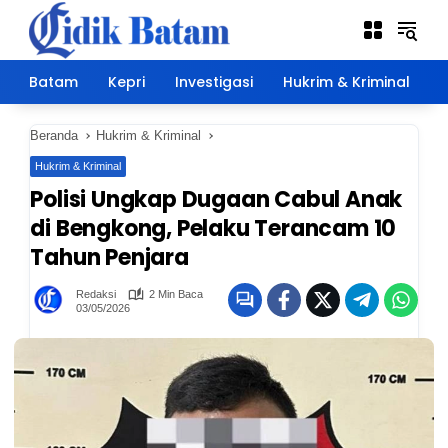
Langsung
ke
konten
Batam
Kepri
Investigasi
Hukrim & Kriminal
E
Beranda
Hukrim & Kriminal
Hukrim & Kriminal
Polisi Ungkap Dugaan Cabul Anak
di Bengkong, Pelaku Terancam 10
Tahun Penjara
Redaksi
2 Min Baca
03/05/2026