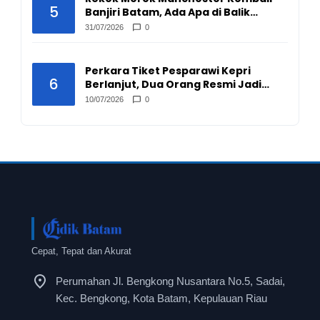
5
Banjiri Batam, Ada Apa di Balik
Peredarannya?
31/07/2026
0
Perkara Tiket Pesparawi Kepri
6
Berlanjut, Dua Orang Resmi Jadi
Tersangka
10/07/2026
0
Cepat, Tepat dan Akurat
Perumahan Jl. Bengkong Nusantara No.5, Sadai,
Kec. Bengkong, Kota Batam, Kepulauan Riau