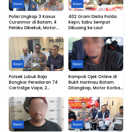
Batam
Batam
Polisi Ungkap 3 Kasus
402 Gram Disita Polda
Curanmor di Batam, 4
Kepri, Sabu Sempat
Pelaku Dibekuk, Motor
Dibuang ke Laut
Dijual Murah Rp1,5 Juta
Batam
Batam
Polsek Lubuk Baja
Rampok Ojek Online di
Bongkar Peredaran 74
Bukit Harimau Batam
Cartridge Vape, 2
Ditangkap, Motor Korban
Tersangka Diamankan
Digadaikan
Batam
Batam