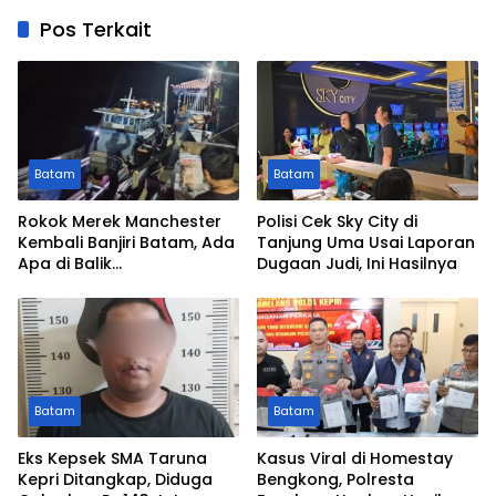
Pos Terkait
Batam
Batam
Rokok Merek Manchester
Polisi Cek Sky City di
Kembali Banjiri Batam, Ada
Tanjung Uma Usai Laporan
Apa di Balik
Dugaan Judi, Ini Hasilnya
Peredarannya?
Batam
Batam
Eks Kepsek SMA Taruna
Kasus Viral di Homestay
Kepri Ditangkap, Diduga
Bengkong, Polresta