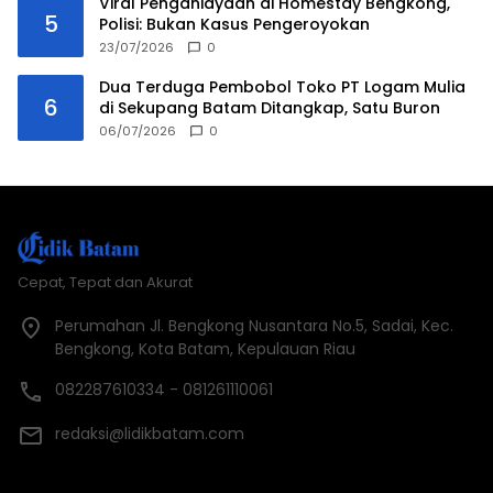
Viral Penganiayaan di Homestay Bengkong,
5
Polisi: Bukan Kasus Pengeroyokan
23/07/2026
0
Dua Terduga Pembobol Toko PT Logam Mulia
6
di Sekupang Batam Ditangkap, Satu Buron
06/07/2026
0
Cepat, Tepat dan Akurat
Perumahan Jl. Bengkong Nusantara No.5, Sadai, Kec.
Bengkong, Kota Batam, Kepulauan Riau
082287610334 - 081261110061
redaksi@lidikbatam.com