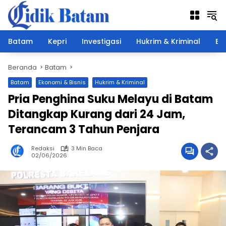
Langsung
ke
konten
Batam
Kepri
Investigasi
Hukrim & Kriminal
Ek
Beranda
Batam
Batam
Ekonomi & Bisnis
Hukrim & Kriminal
Pria Penghina Suku Melayu di Batam
Ditangkap Kurang dari 24 Jam,
Terancam 3 Tahun Penjara
Redaksi
3 Min Baca
02/06/2026