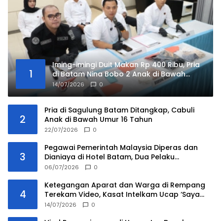
Iming-imingi Duit Makan Rp 400 Ribu, Pria
1
di Batam Nina Bobo 2 Anak di Bawah
Umur di Hotel
14/07/2026
0
Pria di Sagulung Batam Ditangkap, Cabuli
2
Anak di Bawah Umur 16 Tahun
22/07/2026
0
Pegawai Pemerintah Malaysia Diperas dan
3
Dianiaya di Hotel Batam, Dua Pelaku
Ditangkap
06/07/2026
0
Ketegangan Aparat dan Warga di Rempang
4
Terekam Video, Kasat Intelkam Ucap ‘Saya
Tidak Ada Urusan Kau’
14/07/2026
0