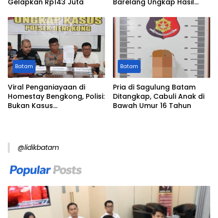
Gelapkan Rp143 Juta
Barelang Ungkap Hasil
Penyidikan dan Duduk
Perkara
Batam
Batam
Viral Penganiayaan di
Pria di Sagulung Batam
Homestay Bengkong, Polisi:
Ditangkap, Cabuli Anak di
Bukan Kasus
Bawah Umur 16 Tahun
Pengeroyokan
@lidikbatam